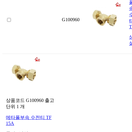
G100960
T
상품코드
G100960
출고
단위
1
개
메타폴부속 수전티 TF
15A