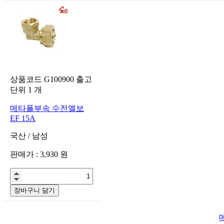
상품코드
G100900
출고
단위
1
개
메타폴부속 수전엘보
EF 15A
국산
/
남성
판매가 :
3,930
원
장바구니 담기