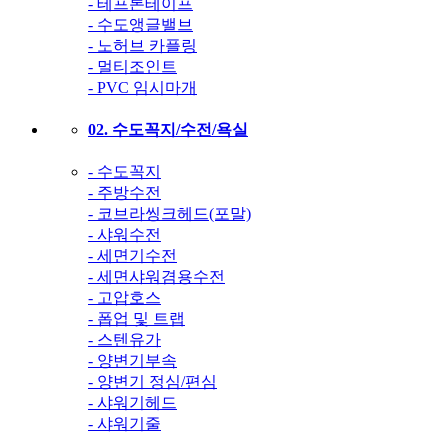
- 테프론테이프
- 수도앵글밸브
- 노허브 카플링
- 멀티조인트
- PVC 임시마개
02. 수도꼭지/수전/욕실
- 수도꼭지
- 주방수전
- 코브라씽크헤드(포말)
- 샤워수전
- 세면기수전
- 세면샤워겸용수전
- 고압호스
- 폽업 및 트랩
- 스텐유가
- 양변기부속
- 양변기 정심/편심
- 샤워기헤드
- 샤워기줄