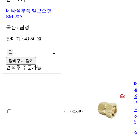
메타폴부속 밸브소켓
SM 20A
국산
/
남성
판매가 :
4,850
원
장바구니 담기
견적후 주문가능
G100839
S