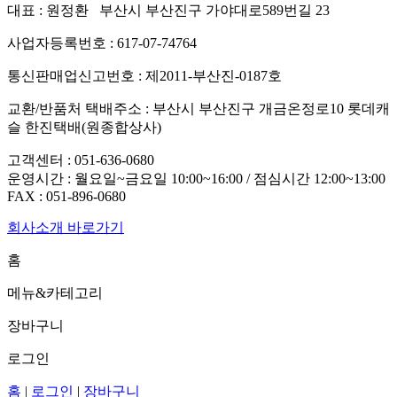
대표 : 원정환 부산시 부산진구 가야대로589번길 23
사업자등록번호 : 617-07-74764
통신판매업신고번호 : 제2011-부산진-0187호
교환/반품처 택배주소 : 부산시 부산진구 개금온정로10 롯데캐
슬 한진택배(원종합상사)
고객센터 :
051-636-0680
운영시간 : 월요일~금요일 10:00~16:00 / 점심시간 12:00~13:00
FAX :
051-896-0680
회사소개 바로가기
홈
메뉴&카테고리
장바구니
로그인
홈
|
로그인
|
장바구니