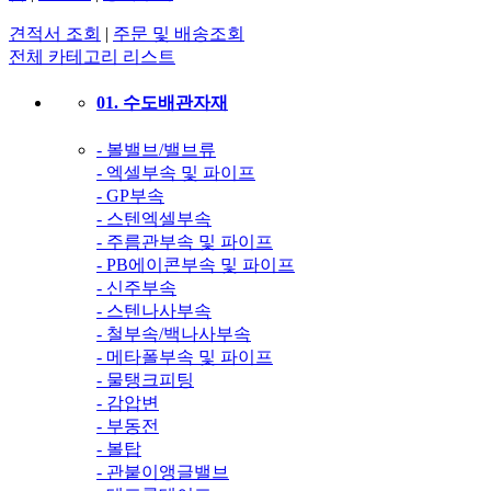
견적서 조회
|
주문 및 배송조회
전체 카테고리 리스트
01. 수도배관자재
- 볼밸브/밸브류
- 엑셀부속 및 파이프
- GP부속
- 스텐엑셀부속
- 주름관부속 및 파이프
- PB에이콘부속 및 파이프
- 신주부속
- 스텐나사부속
- 철부속/백나사부속
- 메타폴부속 및 파이프
- 물탱크피팅
- 감압변
- 부동전
- 볼탑
- 관붙이앵글밸브