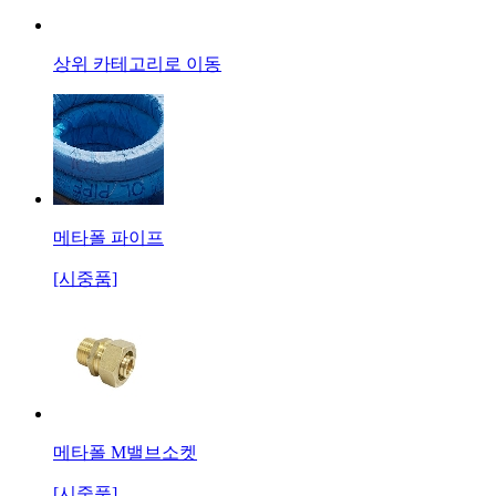
상위 카테고리로 이동
메타폴 파이프
[시중품]
메타폴 M밸브소켓
[시중품]