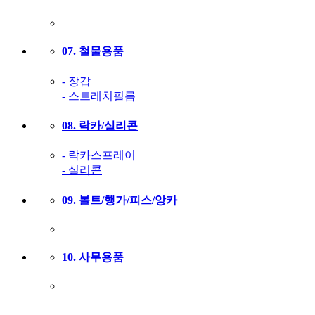
07. 철물용품
- 장갑
- 스트레치필름
08. 락카/실리콘
- 락카스프레이
- 실리콘
09. 볼트/행가/피스/앙카
10. 사무용품