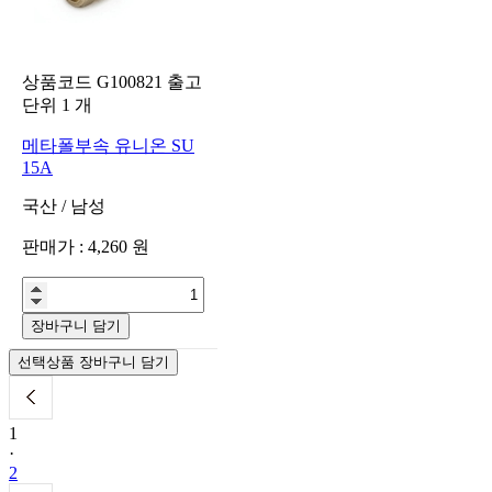
상품코드
G100821
출고
단위
1
개
메타폴부속 유니온 SU
15A
국산
/
남성
판매가 :
4,260
원
장바구니 담기
선택상품 장바구니 담기
1
·
2