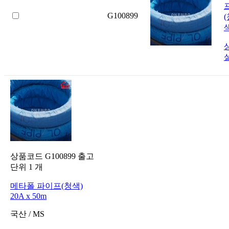
G100899
상품코드
G100899
출고
단위
1
개
메타폴 파이프(청색)
20A x 50m
국산
/
MS