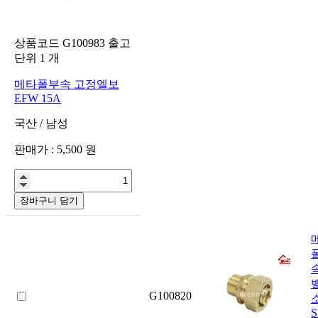
상품코드
G100983
출고
단위
1
개
메타폴부속 고정엘보
EFW 15A
국산
/
남성
판매가 :
5,500
원
장바구니 담기
G100820