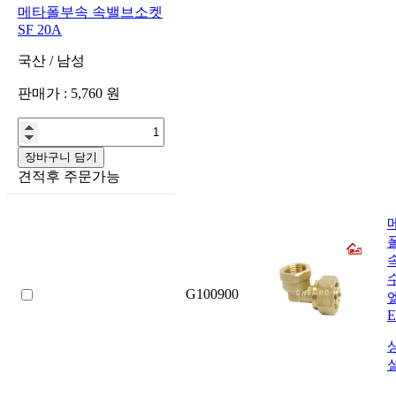
메타폴부속 속밸브소켓
SF 20A
국산
/
남성
판매가 :
5,760
원
장바구니 담기
견적후 주문가능
G100900
E