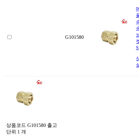
G101580
S
상품코드
G101580
출고
단위
1
개