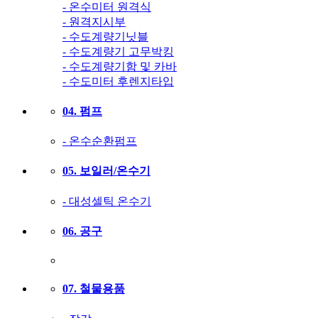
- 온수미터 원격식
- 원격지시부
- 수도계량기닛블
- 수도계량기 고무박킹
- 수도계량기함 및 카바
- 수도미터 후렌지타입
04. 펌프
- 온수순환펌프
05. 보일러/온수기
- 대성셀틱 온수기
06. 공구
07. 철물용품