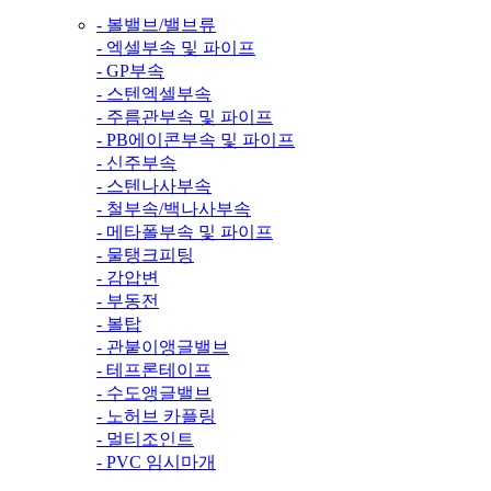
- 볼밸브/밸브류
- 엑셀부속 및 파이프
- GP부속
- 스텐엑셀부속
- 주름관부속 및 파이프
- PB에이콘부속 및 파이프
- 신주부속
- 스텐나사부속
- 철부속/백나사부속
- 메타폴부속 및 파이프
- 물탱크피팅
- 감압변
- 부동전
- 볼탑
- 관붙이앵글밸브
- 테프론테이프
- 수도앵글밸브
- 노허브 카플링
- 멀티조인트
- PVC 임시마개