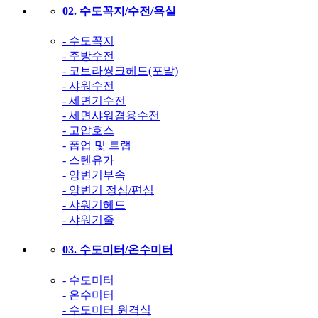
02. 수도꼭지/수전/욕실
- 수도꼭지
- 주방수전
- 코브라씽크헤드(포말)
- 샤워수전
- 세면기수전
- 세면샤워겸용수전
- 고압호스
- 폽업 및 트랩
- 스텐유가
- 양변기부속
- 양변기 정심/편심
- 샤워기헤드
- 샤워기줄
03. 수도미터/온수미터
- 수도미터
- 온수미터
- 수도미터 원격식