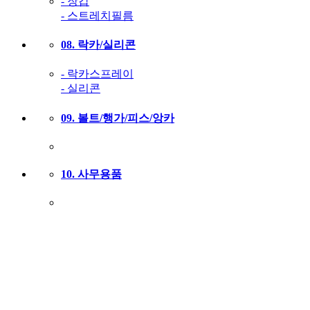
- 장갑
- 스트레치필름
08. 락카/실리콘
- 락카스프레이
- 실리콘
09. 볼트/행가/피스/앙카
10. 사무용품