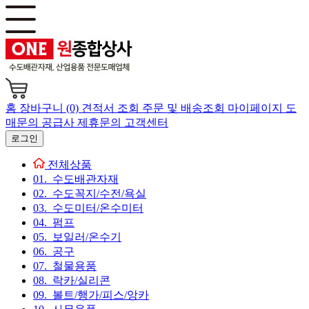
홈
장바구니 (0)
견적서 조회
주문 및 배송조회
마이페이지
도
매문의
공급사 제휴문의
고객센터
로그인
전체상품
01. 수도배관자재
02. 수도꼭지/수전/욕실
03. 수도미터/온수미터
04. 펌프
05. 보일러/온수기
06. 공구
07. 철물용품
08. 락카/실리콘
09. 볼트/행가/피스/앙카