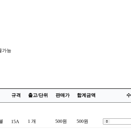
화물가능
규격
출고/단위
판매가
합계금액
수
블
1 개
500원
500원
15A