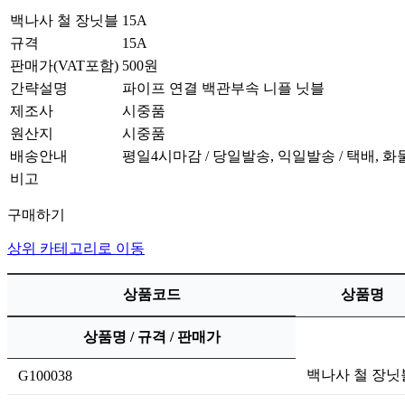
백나사 철 장닛블 15A
규격
15A
판매가(VAT포함)
500원
간략설명
파이프 연결 백관부속 니플 닛블
제조사
시중품
원산지
시중품
배송안내
평일4시마감 / 당일발송, 익일발송 / 택배, 
비고
구매하기
상위 카테고리로 이동
상품코드
상품명
상품명 / 규격 / 판매가
백나사 철 장닛
G100038