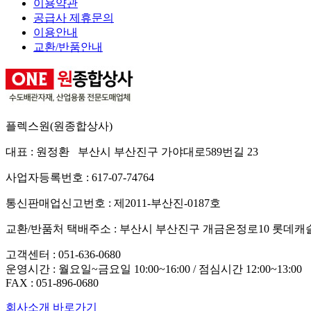
이용약관
공급사 제휴문의
이용안내
교환/반품안내
플렉스원(원종합상사)
대표 : 원정환 부산시 부산진구 가야대로589번길 23
사업자등록번호 : 617-07-74764
통신판매업신고번호 : 제2011-부산진-0187호
교환/반품처 택배주소 : 부산시 부산진구 개금온정로10 롯데캐
고객센터 :
051-636-0680
운영시간 : 월요일~금요일 10:00~16:00 / 점심시간 12:00~13:00
FAX :
051-896-0680
회사소개 바로가기