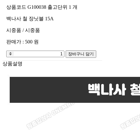
상품코드
G100038
출고단위
1
개
백나사 철 장닛블 15A
시중품
/
시중품
판매가 :
500
원
장바구니 담기
상품설명