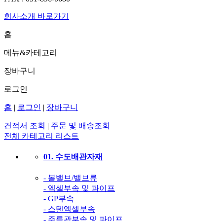
회사소개 바로가기
홈
메뉴&카테고리
장바구니
로그인
홈
|
로그인
|
장바구니
견적서 조회
|
주문 및 배송조회
전체 카테고리 리스트
01. 수도배관자재
- 볼밸브/밸브류
- 엑셀부속 및 파이프
- GP부속
- 스텐엑셀부속
- 주름관부속 및 파이프