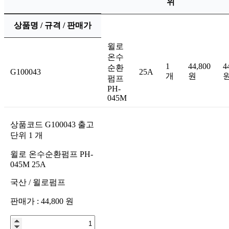
위
상품명 / 규격 / 판매가
윌로
온수
1
44,800
4
순환
G100043
25A
개
원
펌프
PH-
045M
상품코드
G100043
출고
단위
1
개
윌로 온수순환펌프 PH-
045M 25A
국산
/
윌로펌프
판매가 :
44,800
원