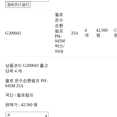
장바구니 담기
윌로
온수
순환
4
42,560
1
펌프
G200043
25A
개
원
PH-
045M
박스/
마대
상품코드
G200043
출고
단위
4
개
윌로 온수순환펌프 PH-
045M 25A
국산
/
윌로펌프
판매가 :
42,560
원