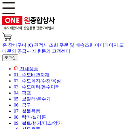
홈
장바구니 (0)
견적서 조회
주문 및 배송조회
마이페이지
도
매문의
공급사 제휴문의
고객센터
로그인
전체상품
01. 수도배관자재
02. 수도꼭지/수전/욕실
03. 수도미터/온수미터
04. 펌프
05. 보일러/온수기
06. 공구
07. 철물용품
08. 락카/실리콘
09. 볼트/행가/피스/앙카