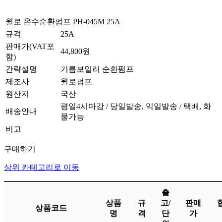
윌로 온수순환펌프 PH-045M 25A
규격
25A
판매가(VAT포
44,800원
함)
간략설명
기름보일러 순환펌프
제조사
윌로펌프
원산지
국산
평일4시마감 / 당일발송, 익일발송 / 택배, 화
배송안내
물가능
비고
구매하기
상위 카테고리로 이동
출
상품
규
고/
판매
상품코드
명
격
단
가