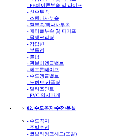
- PB에이콘부속 및 파이프
- 신주부속
- 스텐나사부속
- 철부속/백나사부속
- 메타폴부속 및 파이프
- 물탱크피팅
- 감압변
- 부동전
- 볼탑
- 관붙이앵글밸브
- 테프론테이프
- 수도앵글밸브
- 노허브 카플링
- 멀티조인트
- PVC 임시마개
02. 수도꼭지/수전/욕실
- 수도꼭지
- 주방수전
- 코브라씽크헤드(포말)