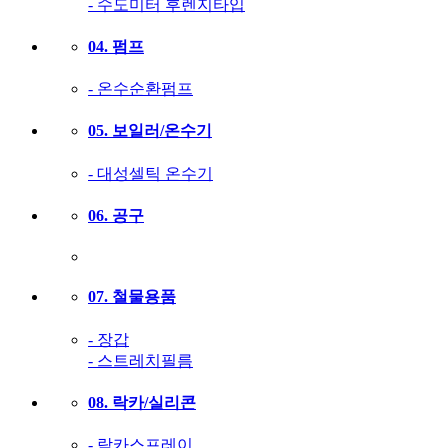
- 수도미터 후렌지타입
04. 펌프
- 온수순환펌프
05. 보일러/온수기
- 대성셀틱 온수기
06. 공구
07. 철물용품
- 장갑
- 스트레치필름
08. 락카/실리콘
- 락카스프레이