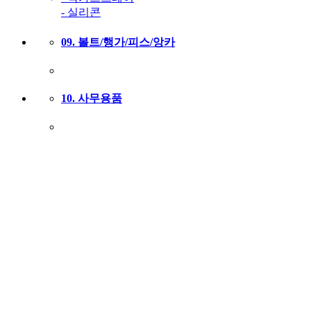
- 실리콘
09. 볼트/행가/피스/앙카
10. 사무용품