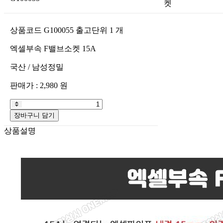
켓
상품코드
G100055
출고단위
1
개
엑셀부속 F밸브소켓 15A
국산
/
남성정밀
판매가 :
2,980
원
장바구니 담기
상품설명