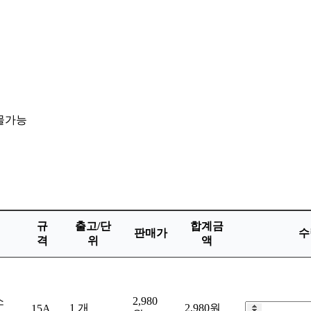
화물가능
규
출고/단
합계금
판매가
수
격
위
액
소
2,980
1 개
2,980원
15A