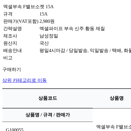
엑셀부속 F밸브소켓 15A
규격
15A
판매가(VAT포함)
2,980원
간략설명
엑셀파이프 부속 신주 황동 재질
제조사
남성정밀
원산지
국산
배송안내
평일4시마감 / 당일발송, 익일발송 / 택배, 
비고
구매하기
상위 카테고리로 이동
상품코드
상품명
상품명 / 규격 / 판매가
엑셀부속 F밸브
G100055