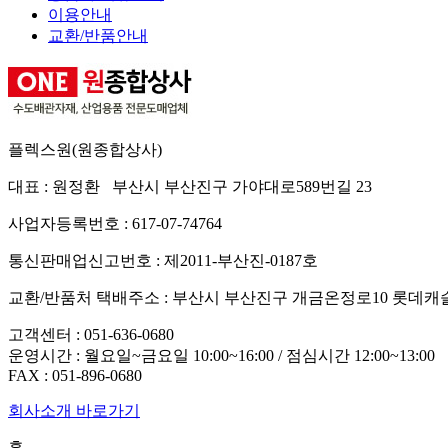
이용안내
교환/반품안내
플렉스원(원종합상사)
대표 : 원정환 부산시 부산진구 가야대로589번길 23
사업자등록번호 : 617-07-74764
통신판매업신고번호 : 제2011-부산진-0187호
교환/반품처 택배주소 : 부산시 부산진구 개금온정로10 롯데캐
고객센터 :
051-636-0680
운영시간 : 월요일~금요일 10:00~16:00 / 점심시간 12:00~13:00
FAX :
051-896-0680
회사소개 바로가기
홈