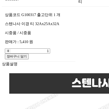
티
상품코드
G100317
출고단위
1
개
스텐나사 이경 티 32Ax25Ax32A
시중품
/
시중품
판매가 :
5,410
원
장바구니 담기
상품설명