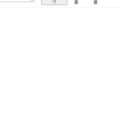
기
품
품