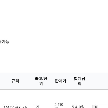
화물가능
출고/단
합계금
규격
판매가
위
액
5,410
1 개
5,410원
32Ax25Ax32A