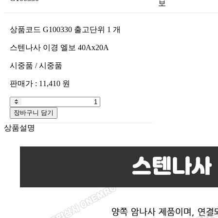
보
상품코드
G100330
출고단위
1
개
스텐나사 이경 엘보 40Ax20A
시중품
/
시중품
판매가 :
11,410
원
장바구니 담기
상품설명