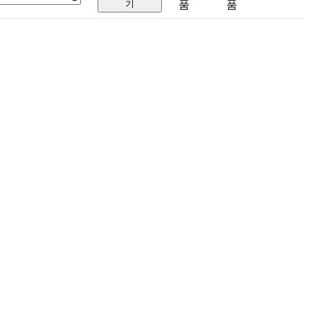
기
품
품