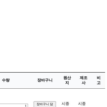
원산
제조
비
수량
장바구니
지
사
고
시중
시중
장바구니 담