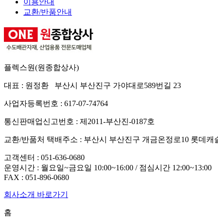
이용안내
교환/반품안내
플렉스원(원종합상사)
대표 : 원정환 부산시 부산진구 가야대로589번길 23
사업자등록번호 : 617-07-74764
통신판매업신고번호 : 제2011-부산진-0187호
교환/반품처 택배주소 : 부산시 부산진구 개금온정로10 롯데캐
고객센터 :
051-636-0680
운영시간 : 월요일~금요일 10:00~16:00 / 점심시간 12:00~13:00
FAX :
051-896-0680
회사소개 바로가기
홈