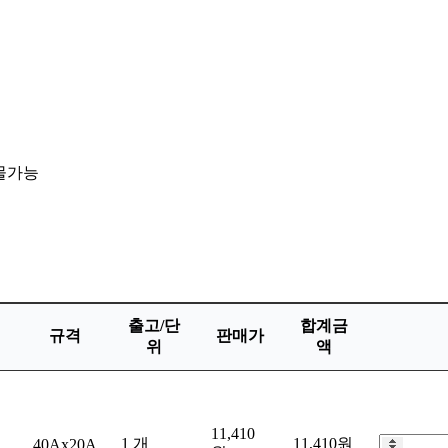
화물가능
출고/단
합계금
규격
판매가
위
액
11,410
1 개
11,410원
40Ax20A