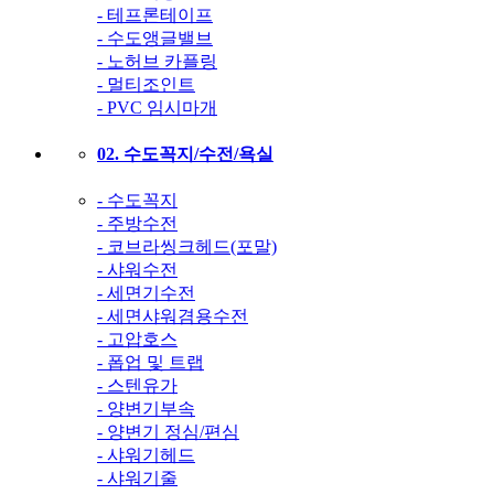
- 테프론테이프
- 수도앵글밸브
- 노허브 카플링
- 멀티조인트
- PVC 임시마개
02. 수도꼭지/수전/욕실
- 수도꼭지
- 주방수전
- 코브라씽크헤드(포말)
- 샤워수전
- 세면기수전
- 세면샤워겸용수전
- 고압호스
- 폽업 및 트랩
- 스텐유가
- 양변기부속
- 양변기 정심/편심
- 샤워기헤드
- 샤워기줄