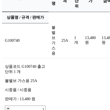
격
단
가
금
명
위
상품명 / 규격 / 판매가
볼
밸
브
1
13,480
13,4
G100740
25A
개
원
원
가
스
용
상품코드
G100740
출고
단위
1
개
볼밸브 가스용 25A
시중품
/
시중품
판매가 :
13,480
원