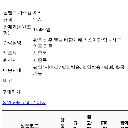
볼밸브 가스용 25A
규격
25A
판매가(VAT포
13,480원
함)
황동 신주 밸브 배관개폐 가스차단 암나사 파
간략설명
이프 연결
제조사
시중품
원산지
시중품
평일4시마감 / 당일발송, 익일발송 / 택배, 화물
배송안내
가능
비고
구매하기
상위 카테고리로 이동
출
상
규
고/
판매
합
상품코드
품