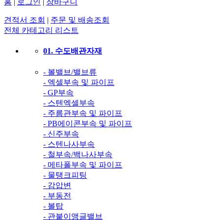
홈
|
로그인
|
장바구니
견적서 조회
|
주문 및 배송조회
전체 카테고리 리스트
01. 수도배관자재
- 볼밸브/밸브류
- 엑셀부속 및 파이프
- GP부속
- 스텐엑셀부속
- 주름관부속 및 파이프
- PB에이콘부속 및 파이프
- 신주부속
- 스텐나사부속
- 철부속/백나사부속
- 메타폴부속 및 파이프
- 물탱크피팅
- 감압변
- 부동전
- 볼탑
- 관붙이앵글밸브