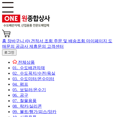
홈
장바구니 (0)
견적서 조회
주문 및 배송조회
마이페이지
도
매문의
공급사 제휴문의
고객센터
로그인
전체상품
01. 수도배관자재
02. 수도꼭지/수전/욕실
03. 수도미터/온수미터
04. 펌프
05. 보일러/온수기
06. 공구
07. 철물용품
08. 락카/실리콘
09. 볼트/행가/피스/앙카