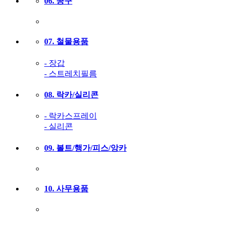
06. 공구
07. 철물용품
- 장갑
- 스트레치필름
08. 락카/실리콘
- 락카스프레이
- 실리콘
09. 볼트/행가/피스/앙카
10. 사무용품