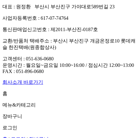
대표 : 원정환 부산시 부산진구 가야대로589번길 23
사업자등록번호 : 617-07-74764
통신판매업신고번호 : 제2011-부산진-0187호
교환/반품처 택배주소 : 부산시 부산진구 개금온정로10 롯데캐
슬 한진택배(원종합상사)
고객센터 :
051-636-0680
운영시간 : 월요일~금요일 10:00~16:00 / 점심시간 12:00~13:00
FAX :
051-896-0680
회사소개 바로가기
홈
메뉴&카테고리
장바구니
로그인