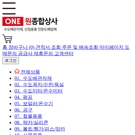
홈
장바구니 (0)
견적서 조회
주문 및 배송조회
마이페이지
도
매문의
공급사 제휴문의
고객센터
로그인
전체상품
01. 수도배관자재
02. 수도꼭지/수전/욕실
03. 수도미터/온수미터
04. 펌프
05. 보일러/온수기
06. 공구
07. 철물용품
08. 락카/실리콘
09. 볼트/행가/피스/앙카