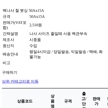
백나사 철 붓싱 50Ax15A
규격
50Ax15A
판매가(VAT포
2,510원
함)
간략설명
나사 사이즈 줄일때 사용 백관부속
제조사
시중품
원산지
수입
평일4시마감 / 당일발송, 익일발송 / 택배, 화
배송안내
물가능
비고
구매하기
상위 카테고리로 이동
출
상
고/
판매
상품코드
품
규격
단
가
명