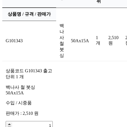
위
상품명 / 규격 / 판매가
백
나
사
1
2,510
G101343
50Ax15A
개
원
철
붓
싱
상품코드
G101343
출고
단위
1
개
백나사 철 붓싱
50Ax15A
수입
/
시중품
판매가 :
2,510
원