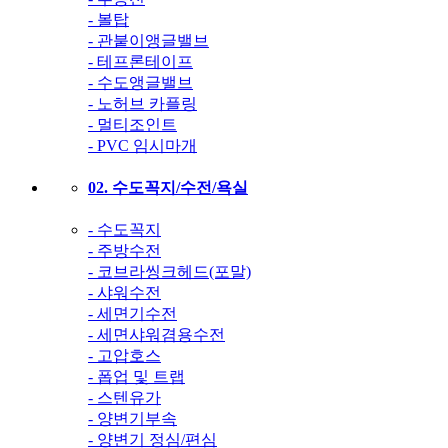
- 볼탑
- 관붙이앵글밸브
- 테프론테이프
- 수도앵글밸브
- 노허브 카플링
- 멀티조인트
- PVC 임시마개
02. 수도꼭지/수전/욕실
- 수도꼭지
- 주방수전
- 코브라씽크헤드(포말)
- 샤워수전
- 세면기수전
- 세면샤워겸용수전
- 고압호스
- 폽업 및 트랩
- 스텐유가
- 양변기부속
- 양변기 정심/편심