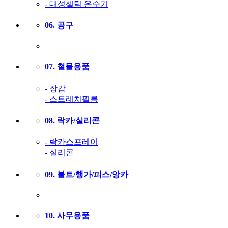
- 대성셀틱 온수기
06. 공구
07. 철물용품
- 장갑
- 스트레치필름
08. 락카/실리콘
- 락카스프레이
- 실리콘
09. 볼트/행가/피스/앙카
10. 사무용품