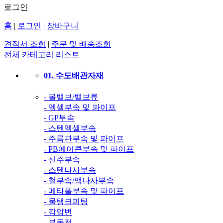
로그인
홈
|
로그인
|
장바구니
견적서 조회
|
주문 및 배송조회
전체 카테고리 리스트
01. 수도배관자재
- 볼밸브/밸브류
- 엑셀부속 및 파이프
- GP부속
- 스텐엑셀부속
- 주름관부속 및 파이프
- PB에이콘부속 및 파이프
- 신주부속
- 스텐나사부속
- 철부속/백나사부속
- 메타폴부속 및 파이프
- 물탱크피팅
- 감압변
- 부동전