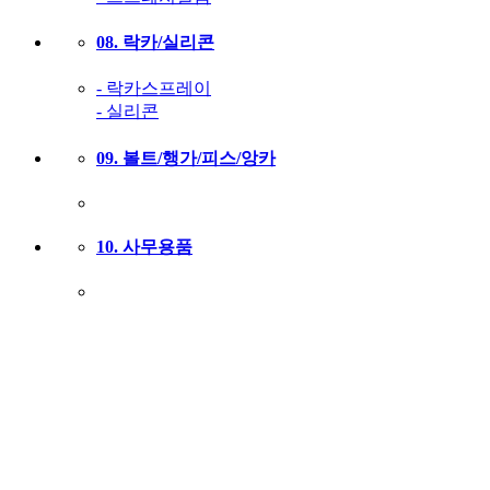
08. 락카/실리콘
- 락카스프레이
- 실리콘
09. 볼트/행가/피스/앙카
10. 사무용품