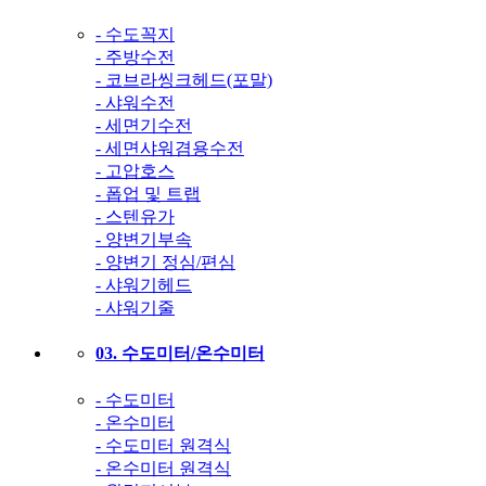
- 수도꼭지
- 주방수전
- 코브라씽크헤드(포말)
- 샤워수전
- 세면기수전
- 세면샤워겸용수전
- 고압호스
- 폽업 및 트랩
- 스텐유가
- 양변기부속
- 양변기 정심/편심
- 샤워기헤드
- 샤워기줄
03. 수도미터/온수미터
- 수도미터
- 온수미터
- 수도미터 원격식
- 온수미터 원격식