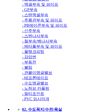
- 엑셀부속 및 파이프
- GP부속
- 스텐엑셀부속
- 주름관부속 및 파이프
- PB에이콘부속 및 파이프
- 신주부속
- 스텐나사부속
- 철부속/백나사부속
- 메타폴부속 및 파이프
- 물탱크피팅
- 감압변
- 부동전
- 볼탑
- 관붙이앵글밸브
- 테프론테이프
- 수도앵글밸브
- 노허브 카플링
- 멀티조인트
- PVC 임시마개
02. 수도꼭지/수전/욕실