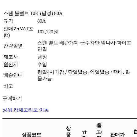
스텐 볼밸브 10K (남성) 80A
규격
80A
판매가(VAT포
107,120원
함)
스텐 밸브 배관개폐 급수차단 암나사 파이프
간략설명
연결
제조사
남성
원산지
수입
평일4시마감 / 당일발송, 익일발송 / 택배, 화
배송안내
물가능
비고
구매하기
상위 카테고리로 이동
출
상
규
고/
상품코드
품
판매가