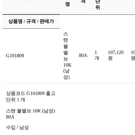
격
단
명
위
상품명 / 규격 / 판매가
스
텐
볼
1
107,120
1
밸
80A
G101809
개
원
브
10K
(남
성)
상품코드
G101809
출고
단위
1
개
스텐 볼밸브 10K (남성)
80A
수입
/
남성