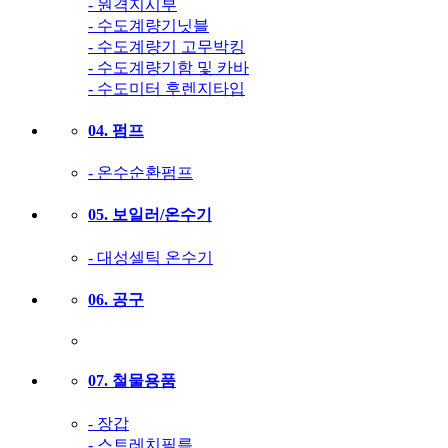
- 원격지시부
- 수도계량기닛블
- 수도계량기 고무박킹
- 수도계량기함 및 카바
- 수도미터 후렌지타입
04. 펌프
- 온수순환펌프
05. 보일러/온수기
- 대성셀틱 온수기
06. 공구
07. 철물용품
- 장갑
- 스트레치필름