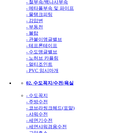
- 철부속/백나사부속
- 메타폴부속 및 파이프
- 물탱크피팅
- 감압변
- 부동전
- 볼탑
- 관붙이앵글밸브
- 테프론테이프
- 수도앵글밸브
- 노허브 카플링
- 멀티조인트
- PVC 임시마개
02. 수도꼭지/수전/욕실
- 수도꼭지
- 주방수전
- 코브라씽크헤드(포말)
- 샤워수전
- 세면기수전
- 세면샤워겸용수전
- 고압호스