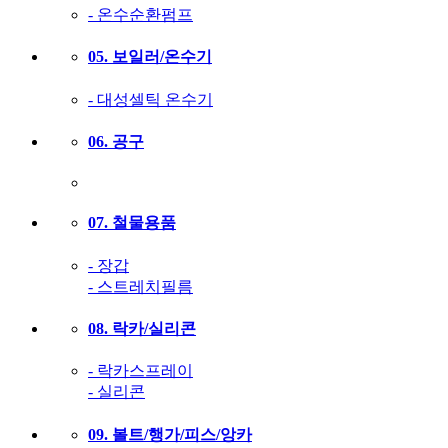
- 온수순환펌프
05. 보일러/온수기
- 대성셀틱 온수기
06. 공구
07. 철물용품
- 장갑
- 스트레치필름
08. 락카/실리콘
- 락카스프레이
- 실리콘
09. 볼트/행가/피스/앙카