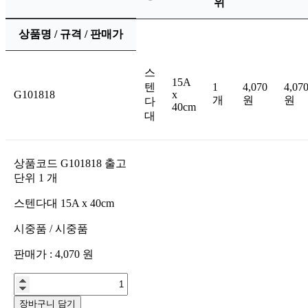
위
상품명 / 규격 / 판매가
스
15A
텐
1
4,070
4,07
G101818
x
개
원
원
다
40cm
대
상품코드
G101818
출고
단위
1
개
스텐다대 15A x 40cm
시중품
/
시중품
판매가 :
4,070
원
장바구니 담기