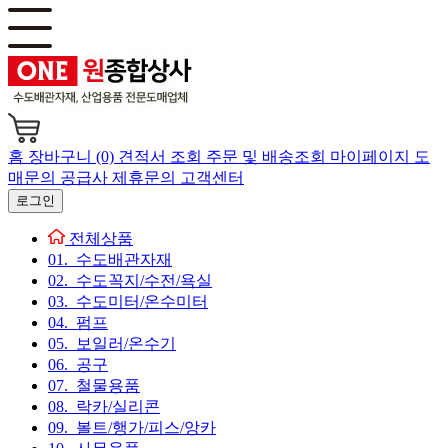
홈
장바구니 (0)
견적서 조회
주문 및 배송조회
마이페이지
도
매문의
공급사 제휴문의
고객센터
로그인
전체상품
01. 수도배관자재
02. 수도꼭지/수전/욕실
03. 수도미터/온수미터
04. 펌프
05. 보일러/온수기
06. 공구
07. 철물용품
08. 락카/실리콘
09. 볼트/행가/피스/앙카