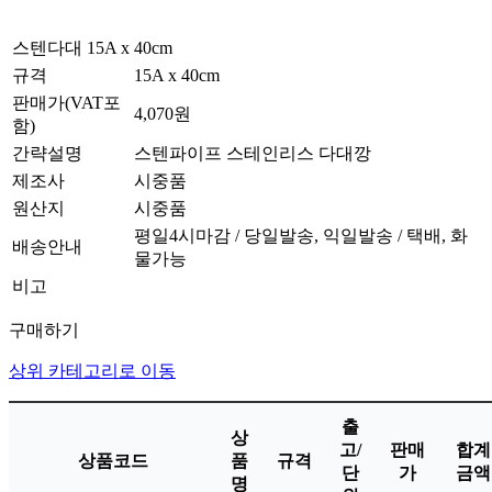
스텐다대 15A x 40cm
규격
15A x 40cm
판매가(VAT포
4,070원
함)
간략설명
스텐파이프 스테인리스 다대깡
제조사
시중품
원산지
시중품
평일4시마감 / 당일발송, 익일발송 / 택배, 화
배송안내
물가능
비고
구매하기
상위 카테고리로 이동
출
상
고/
판매
합계
상품코드
품
규격
단
가
금액
명