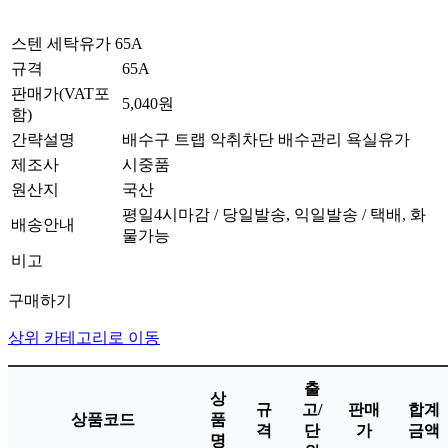
스텐 세탁유가 65A
규격
65A
판매가(VAT포
5,040원
함)
간략설명
배수구 트랩 악취차단 배수관리 욕실유가
제조사
시중품
원산지
국산
평일4시마감 / 당일발송, 익일발송 / 택배, 화
배송안내
물가능
비고
구매하기
상위 카테고리로 이동
출
상
규
고/
판매
합계
상품코드
품
격
단
가
금액
명