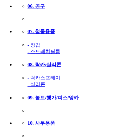
06. 공구
07. 철물용품
- 장갑
- 스트레치필름
08. 락카/실리콘
- 락카스프레이
- 실리콘
09. 볼트/행가/피스/앙카
10. 사무용품