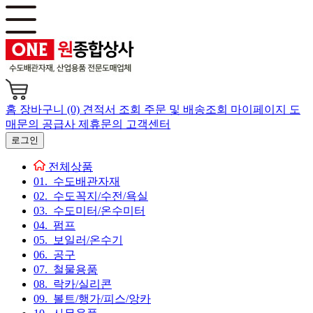
홈
장바구니 (0)
견적서 조회
주문 및 배송조회
마이페이지
도
매문의
공급사 제휴문의
고객센터
로그인
전체상품
01. 수도배관자재
02. 수도꼭지/수전/욕실
03. 수도미터/온수미터
04. 펌프
05. 보일러/온수기
06. 공구
07. 철물용품
08. 락카/실리콘
09. 볼트/행가/피스/앙카