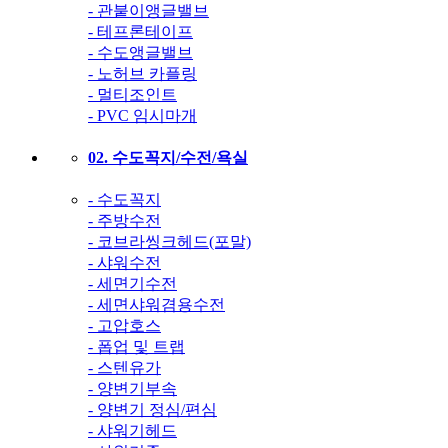
- 관붙이앵글밸브
- 테프론테이프
- 수도앵글밸브
- 노허브 카플링
- 멀티조인트
- PVC 임시마개
02. 수도꼭지/수전/욕실
- 수도꼭지
- 주방수전
- 코브라씽크헤드(포말)
- 샤워수전
- 세면기수전
- 세면샤워겸용수전
- 고압호스
- 폽업 및 트랩
- 스텐유가
- 양변기부속
- 양변기 정심/편심
- 샤워기헤드