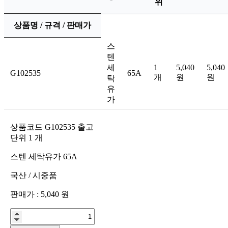
위
상품명 / 규격 / 판매가
스
텐
세
1
5,040
5,040
G102535
65A
개
원
원
탁
유
가
상품코드
G102535
출고
단위
1
개
스텐 세탁유가 65A
국산
/
시중품
판매가 :
5,040
원