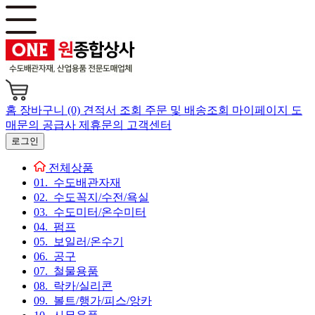
홈
장바구니 (0)
견적서 조회
주문 및 배송조회
마이페이지
도
매문의
공급사 제휴문의
고객센터
로그인
전체상품
01. 수도배관자재
02. 수도꼭지/수전/욕실
03. 수도미터/온수미터
04. 펌프
05. 보일러/온수기
06. 공구
07. 철물용품
08. 락카/실리콘
09. 볼트/행가/피스/앙카