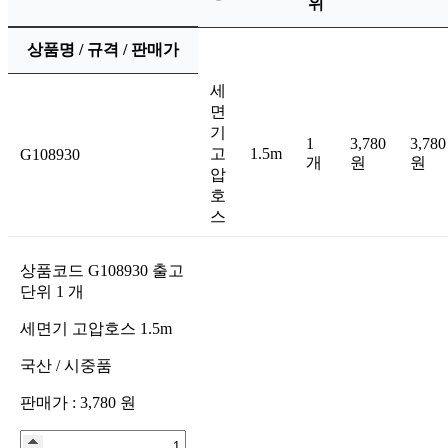
위
상품명 / 규격 / 판매가
세
면
기
1
3,780
3,780
고
1.5m
G108930
개
원
원
압
호
스
상품코드
G108930
출고
단위
1
개
세면기 고압호스 1.5m
국산
/
시중품
판매가 :
3,780
원