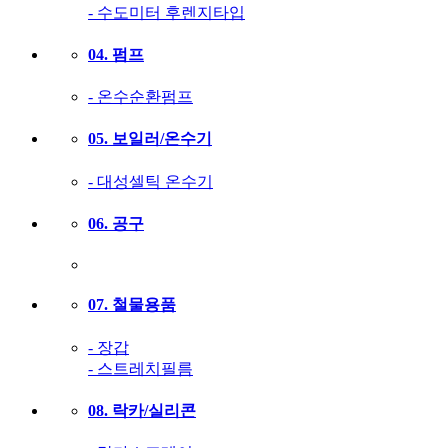
- 수도미터 후렌지타입
04. 펌프
- 온수순환펌프
05. 보일러/온수기
- 대성셀틱 온수기
06. 공구
07. 철물용품
- 장갑
- 스트레치필름
08. 락카/실리콘