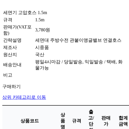
세면기 고압호스 1.5m
규격
1.5m
판매가(VAT포
3,780원
함)
간략설명
세면대 주방수전 관붙이앵글밸브 연결호스
제조사
시중품
원산지
국산
평일4시마감 / 당일발송, 익일발송 / 택배, 화
배송안내
물가능
비고
구매하기
상위 카테고리로 이동
출
상
고/
판매
합계
상품코드
품
규격
단
가
금액
명