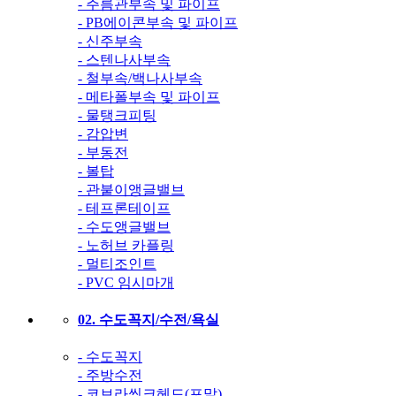
- 주름관부속 및 파이프
- PB에이콘부속 및 파이프
- 신주부속
- 스텐나사부속
- 철부속/백나사부속
- 메타폴부속 및 파이프
- 물탱크피팅
- 감압변
- 부동전
- 볼탑
- 관붙이앵글밸브
- 테프론테이프
- 수도앵글밸브
- 노허브 카플링
- 멀티조인트
- PVC 임시마개
02. 수도꼭지/수전/욕실
- 수도꼭지
- 주방수전
- 코브라씽크헤드(포말)