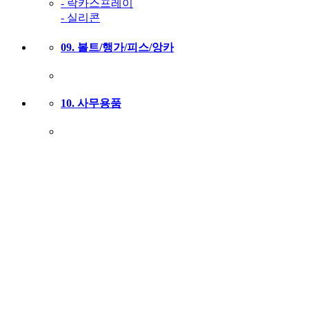
- 락카스프레이
- 실리콘
09. 볼트/행가/피스/앙카
10. 사무용품