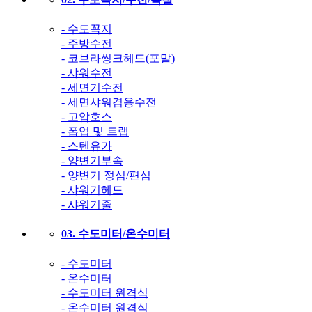
- 수도꼭지
- 주방수전
- 코브라씽크헤드(포말)
- 샤워수전
- 세면기수전
- 세면샤워겸용수전
- 고압호스
- 폽업 및 트랩
- 스텐유가
- 양변기부속
- 양변기 정심/편심
- 샤워기헤드
- 샤워기줄
03. 수도미터/온수미터
- 수도미터
- 온수미터
- 수도미터 원격식
- 온수미터 원격식