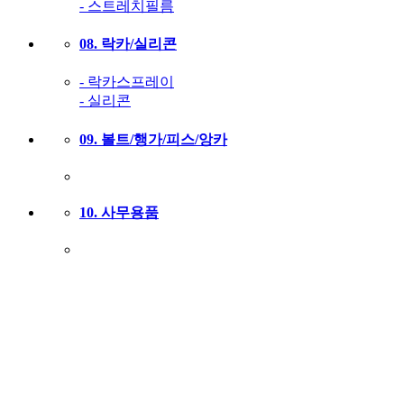
- 스트레치필름
08. 락카/실리콘
- 락카스프레이
- 실리콘
09. 볼트/행가/피스/앙카
10. 사무용품