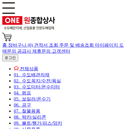
홈
장바구니 (0)
견적서 조회
주문 및 배송조회
마이페이지
도
매문의
공급사 제휴문의
고객센터
로그인
전체상품
01. 수도배관자재
02. 수도꼭지/수전/욕실
03. 수도미터/온수미터
04. 펌프
05. 보일러/온수기
06. 공구
07. 철물용품
08. 락카/실리콘
09. 볼트/행가/피스/앙카