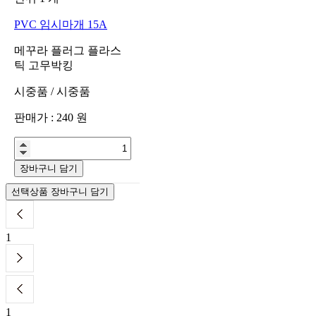
PVC 임시마개 15A
메꾸라 플러그 플라스
틱 고무박킹
시중품
/
시중품
판매가 :
240
원
장바구니 담기
선택상품 장바구니 담기
1
1