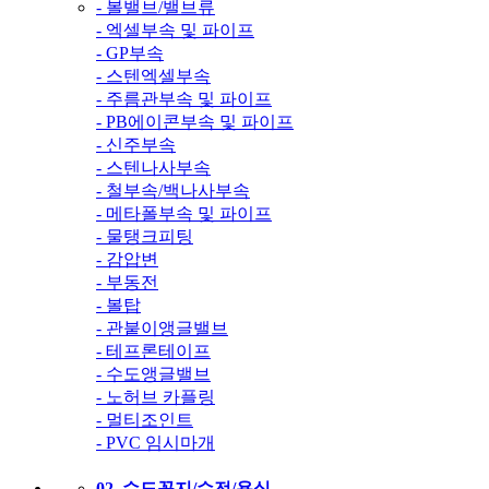
- 볼밸브/밸브류
- 엑셀부속 및 파이프
- GP부속
- 스텐엑셀부속
- 주름관부속 및 파이프
- PB에이콘부속 및 파이프
- 신주부속
- 스텐나사부속
- 철부속/백나사부속
- 메타폴부속 및 파이프
- 물탱크피팅
- 감압변
- 부동전
- 볼탑
- 관붙이앵글밸브
- 테프론테이프
- 수도앵글밸브
- 노허브 카플링
- 멀티조인트
- PVC 임시마개
02. 수도꼭지/수전/욕실