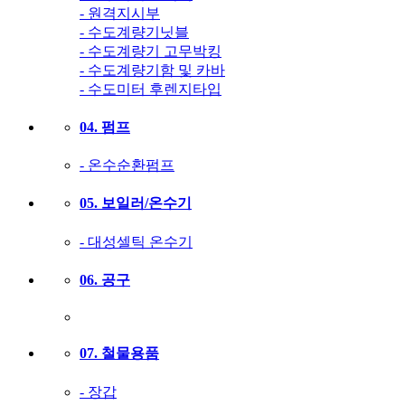
- 원격지시부
- 수도계량기닛블
- 수도계량기 고무박킹
- 수도계량기함 및 카바
- 수도미터 후렌지타입
04. 펌프
- 온수순환펌프
05. 보일러/온수기
- 대성셀틱 온수기
06. 공구
07. 철물용품
- 장갑