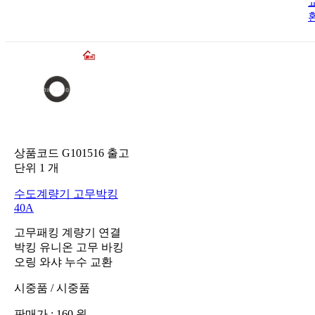
상품코드
G101516
출고
단위
1
개
수도계량기 고무박킹
40A
고무패킹 계량기 연결
박킹 유니온 고무 바킹
오링 와샤 누수 교환
시중품
/
시중품
판매가 :
160
원