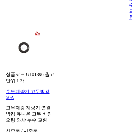
상품코드
G101396
출고
단위
1
개
수도계량기 고무박킹
50A
고무패킹 계량기 연결
박킹 유니온 고무 바킹
오링 와샤 누수 교환
시중품
/
시중품