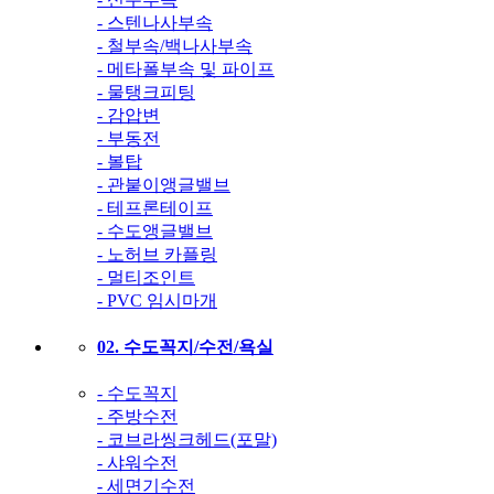
- 스텐나사부속
- 철부속/백나사부속
- 메타폴부속 및 파이프
- 물탱크피팅
- 감압변
- 부동전
- 볼탑
- 관붙이앵글밸브
- 테프론테이프
- 수도앵글밸브
- 노허브 카플링
- 멀티조인트
- PVC 임시마개
02. 수도꼭지/수전/욕실
- 수도꼭지
- 주방수전
- 코브라씽크헤드(포말)
- 샤워수전
- 세면기수전