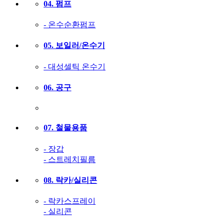
04. 펌프
- 온수순환펌프
05. 보일러/온수기
- 대성셀틱 온수기
06. 공구
07. 철물용품
- 장갑
- 스트레치필름
08. 락카/실리콘
- 락카스프레이
- 실리콘