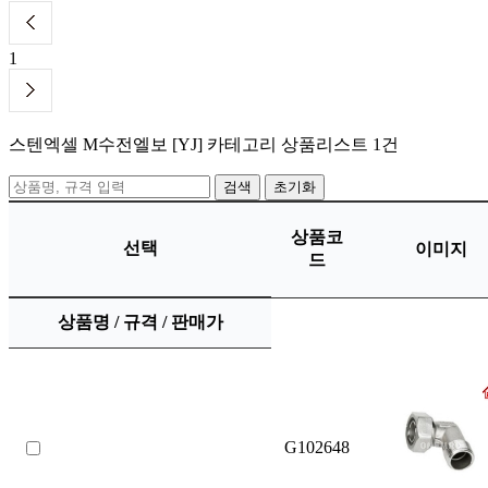
1
스텐엑셀 M수전엘보 [YJ]
카테고리 상품리스트
1건
초기화
상품코
선택
이미지
드
상품명 / 규격 / 판매가
G102648