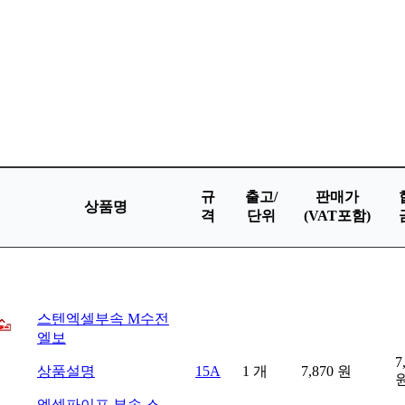
규
출고/
판매가
상품명
격
단위
(VAT포함)
스텐엑셀부속 M수전
엘보
7
상품설명
15A
1
개
7,870
원
엑셀파이프 부속 스