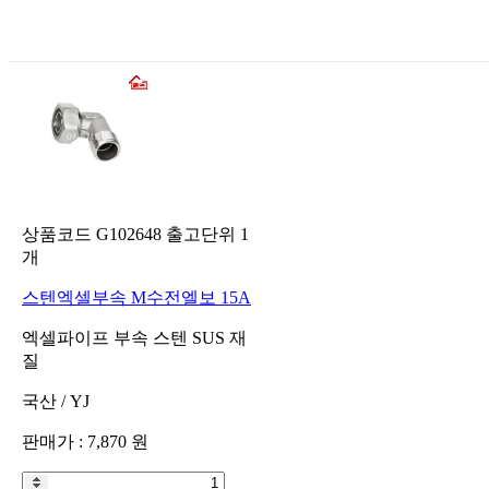
상품코드
G102648
출고단위
1
개
스텐엑셀부속 M수전엘보 15A
엑셀파이프 부속 스텐 SUS 재
질
국산
/
YJ
판매가 :
7,870
원