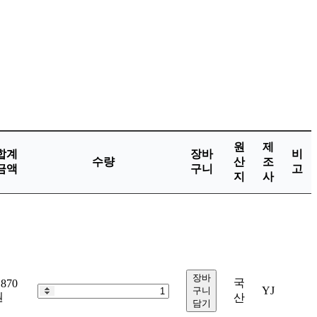
원
제
합계
장바
비
수량
산
조
금액
구니
고
지
사
장바
국
,870
YJ
구니
원
산
담기