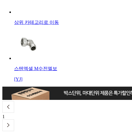
상위 카테고리로 이동
스텐엑셀 M수전엘보
[YJ]
1